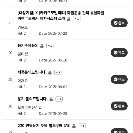
Hit 2
Date 2025-08-23
[대성기업] X [카카오모빌리티] 화물운송 관리 효율화를
위한 T트럭커 배차시스템 소개
+ 1
21
완료
임은호
Hit 2
Date 2025-07-23
용기뚜껑문의
+ 1
20
완료
김미정
Hit 2
Date 2025-06-10
제품문의드립니다.
+ 1
19
완료
이재요
Hit 3
Date 2025-06-02
용기 문의드립니다.
+ 1
18
완료
오케이안전산업
Hit 2
Date 2025-05-28
220 원형용기 뚜껑 별도구매 문의
+ 1
17
완료