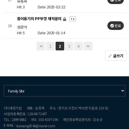
유동욱
Hit 3
Date 2025-02-22
종이용기의 PP뚜껑 제작문의
+ 1
16
완료
성관석
Hit 5
Date 2025-01-14
1
3
4
2
글쓰기
(주)대성기업
대표 : 손정옥
주소 : 경기도 이천시 백사면 지읍로 119-52
사업자등록번호 : 126-86-71437
TEL : 1899-8682
FAX : 031-633-7196
개인정보책임관리자 : 김승규
E-MAIL :
daesung8740@naver.com