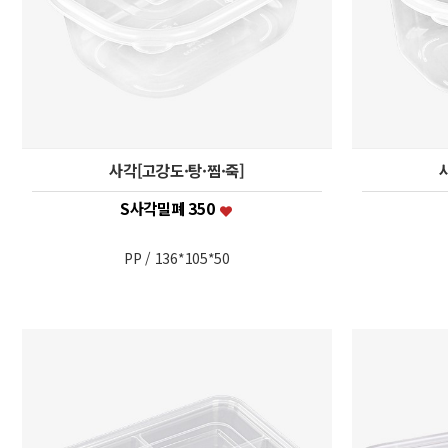
사각[고강도·탕·찜·죽]
S사각밀폐 350
PP / 136*105*50