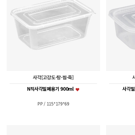
사각[고강도·탕·찜·죽]
N직사각밀폐용기 900ml
사각밀폐
PP / 115*179*69