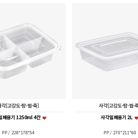
사각[고강도·탕·찜·죽]
사각[고강도·탕·찜·죽
폐용기 1250ml 4칸
사각밀폐용기 2L
PP / 228*178*54
PP / 270*211*60