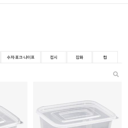
수저·포크·나이프
접시
잡화
컵