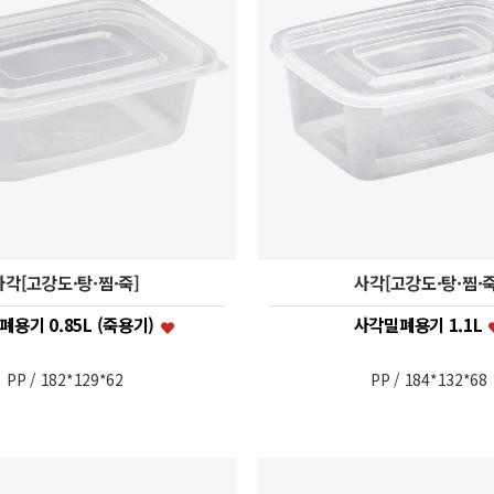
사각[고강도·탕·찜·죽]
사각[고강도·탕·찜·죽
용기 0.85L (죽용기)
사각밀폐용기 1.1L
PP / 182*129*62
PP / 184*132*68