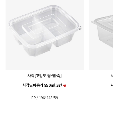
사각[고강도·탕·찜·죽]
사각밀폐용기 950ml 3칸
PP / 196*148*59