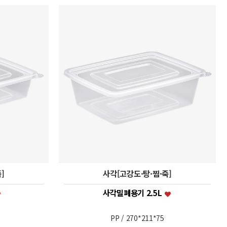
]
사각[고강도·탕·찜·죽]
사각밀폐용기 2.5L
PP / 270*211*75