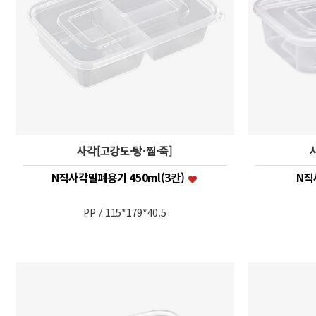
사각[고강도·탕·찜·죽]
N직사각밀폐용기 450ml(3칸)
N직
PP / 115*179*40.5