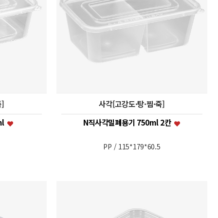
]
사각[고강도·탕·찜·죽]
ml
N직사각밀폐용기 750ml 2칸
PP / 115*179*60.5