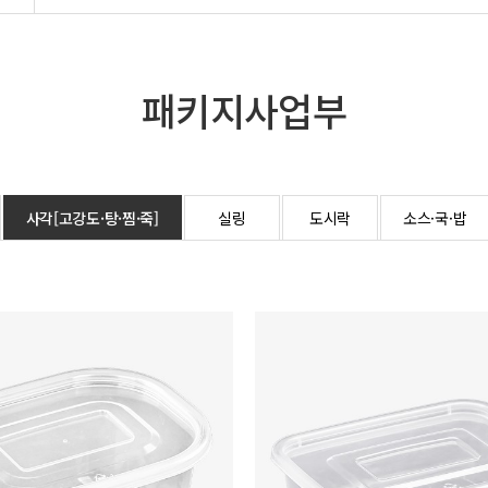
패키지사업부
사각[고강도·탕·찜·죽]
실링
도시락
소스·국·밥