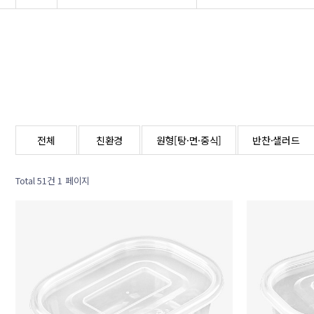
전체
친환경
원형[탕·면·중식]
반찬·샐러드
Total 51건
1 페이지