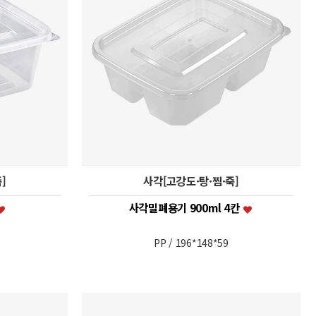
]
사각[고강도·탕·찜·죽]
사각밀폐용기 900ml 4칸
PP / 196*148*59