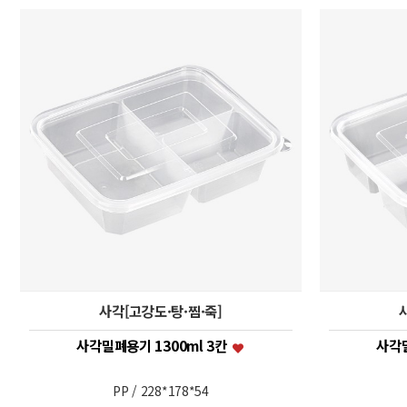
사각[고강도·탕·찜·죽]
사각밀폐용기 1300ml 3칸
사각밀
PP / 228*178*54