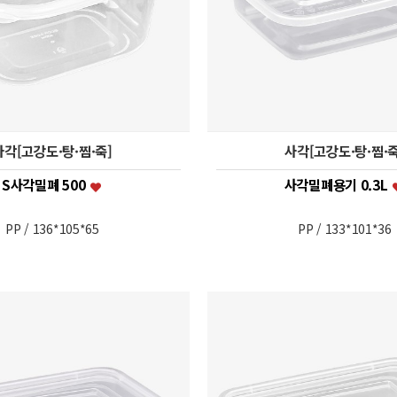
사각[고강도·탕·찜·죽]
사각[고강도·탕·찜·죽
S사각밀폐 500
사각밀폐용기 0.3L
PP / 136*105*65
PP / 133*101*36