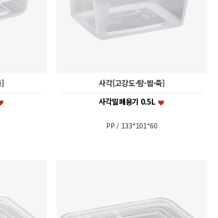
]
사각[고강도·탕·찜·죽]
사각밀폐용기 0.5L
PP / 133*101*60