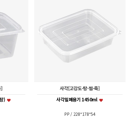
]
사각[고강도·탕·찜·죽]
계탕)
사각밀폐용기 1450ml
PP / 228*178*54