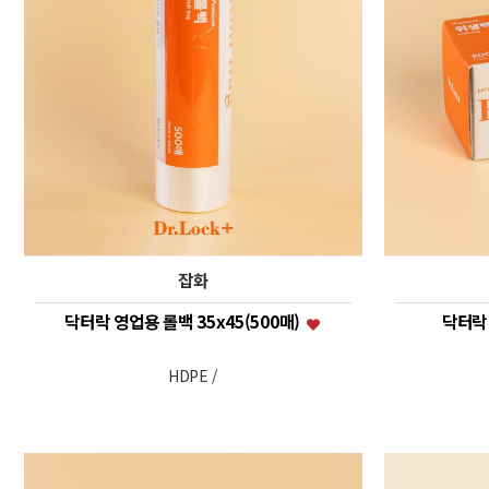
잡화
닥터락 영업용 롤백 35x45(500매)
닥터락 
HDPE /