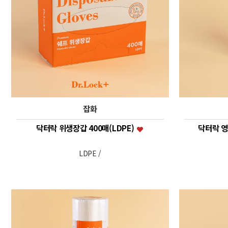
잡화
닥터락 위생장갑 400매(LDPE)
닥터락 영
LDPE /