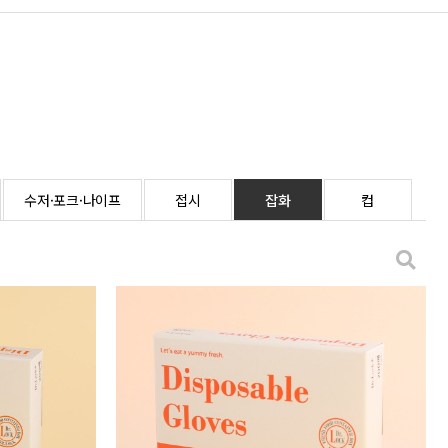
수저·포크·나이프
접시
잡화
컵