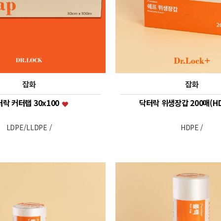
잡화
잡화
락 커터랩 30x100
닥터락 위생장갑 200매(H
LDPE/LLDPE /
HDPE /