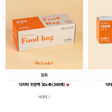
잡화
닥터락 위생백 30x45(300매)
닥터
HDPE /