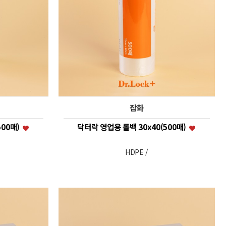
잡화
500매)
닥터락 영업용 롤백 30x40(500매)
HDPE /