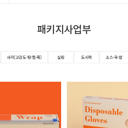
패키지사업부
사각[고강도·탕·찜·죽]
실링
도시락
소스·국·밥