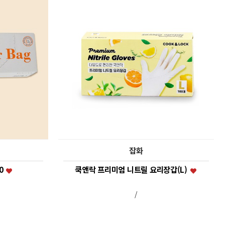
잡화
0
쿡앤락 프리미엄 니트릴 요리장갑(L)
/