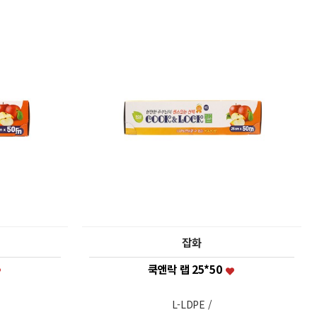
잡화
쿡앤락 랩 25*50
L-LDPE /