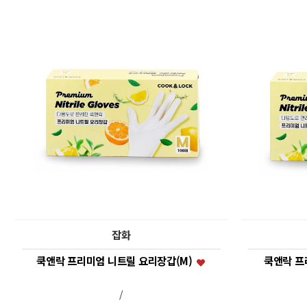
잡화
쿡앤락 프리미엄 니트릴 요리장갑(M)
쿡앤락 프
/