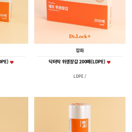
잡화
DPE)
닥터락 위생장갑 200매(LDPE)
LDPE /