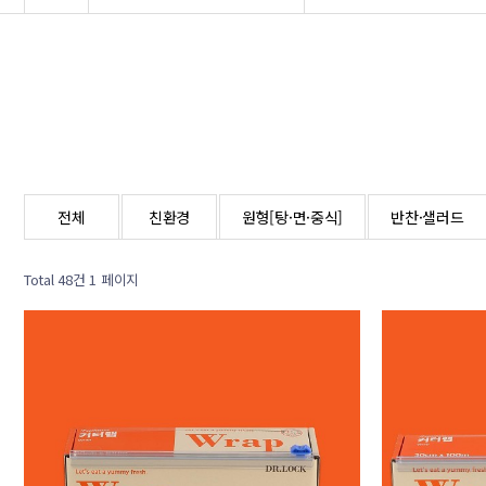
전체
친환경
원형[탕·면·중식]
반찬·샐러드
Total 48건
1 페이지