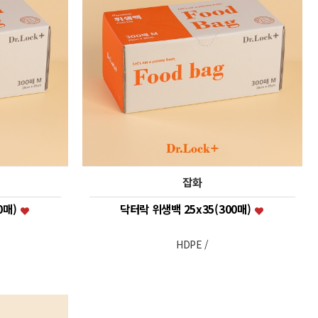
잡화
0매)
닥터락 위생백 25x35(300매)
HDPE /