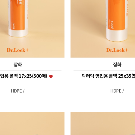
잡화
잡화
업용 롤백 17x25(500매)
닥터락 영업용 롤백 25x35(
HDPE /
HDPE /