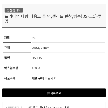
반찬·샐러드
프리미엄 대왕 다용도 쿨 면,샐러드,반찬,빙수(DS-115)-투
명
재질
PET
규격
250Ø, 74mm
품번
DS-115
박스입수량
100EA
제품구매
제품 구매 바로가기
목록으로
PREVIOUS
사각용기 특대 (2.3L) DS-71 백색