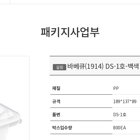
패키지사업부
바베큐(1914) DS-1호-백색
실링
재질
PP
규격
189*137*89
품번
DS-1호
박스입수량
800EA